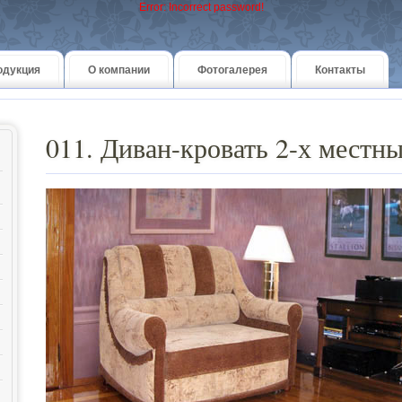
Error: Incorrect password!
одукция
О компании
Фотогалерея
Контакты
011. Диван-кровать 2-х местн