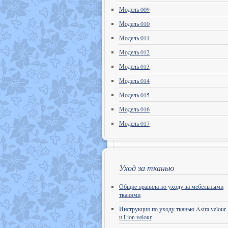
Модель 009
Модель 010
Модель 011
Модель 012
Модель 013
Модель 014
Модель 015
Модель 016
Модель 017
Уход за тканью
Общие правила по уходу за мебельными
тканями
Инструкция по уходу тканью Astra velour
и Lion velour