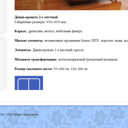
Диван-кровать 2-х местный
Габаритные размеры: 970×1870 мм;
Каркас:
древесина, металл, мебельная фанера.
Мягкие элементы:
независимые пружинные блоки, ППУ, поролон, ткань, ко
Элементы:
Диван-кровать 2-х местный, кресло.
Механизм трансформации:
металлокаркасный трехкатный механизм.
Размер спального места:
93×200 см, 120×200 см.
16 г. Все права защищены.