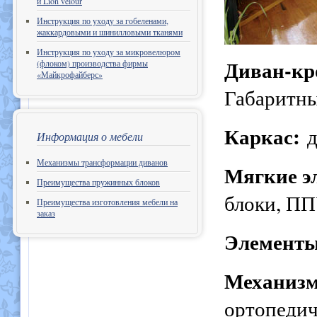
и Lion velour
Инструкция по уходу за гобеленами,
жаккардовыми и шинилловыми тканями
Инструкция по уходу за микровелюром
Диван-кро
(флоком) производства фирмы
«Майкрофайберс»
Габаритны
Каркас:
д
Информация о мебели
Механизмы трансформации диванов
Мягкие э
Преимущества пружинных блоков
блоки, ПП
Преимущества изготовления мебели на
заказ
Элемент
Механизм
ортопедич