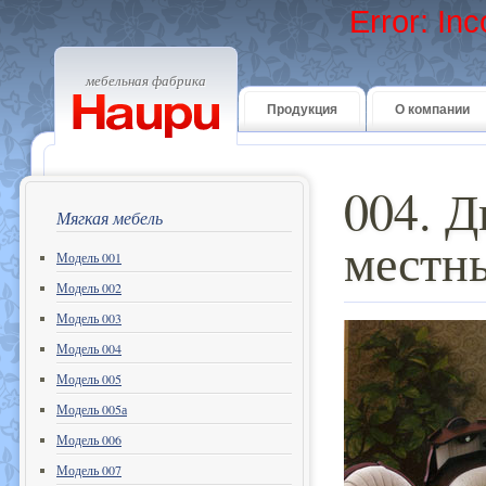
Error: In
мебельная фабрика
Продукция
О компании
004. Д
Мягкая мебель
местны
Модель 001
Модель 002
Модель 003
Модель 004
Модель 005
Модель 005а
Модель 006
Модель 007