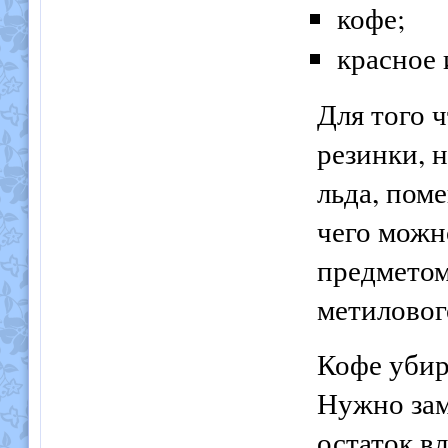
кофе;
красное 
Для того 
резинки, 
льда, пом
чего можн
предметом
метиловог
Кофе убир
Нужно зам
остаток вл