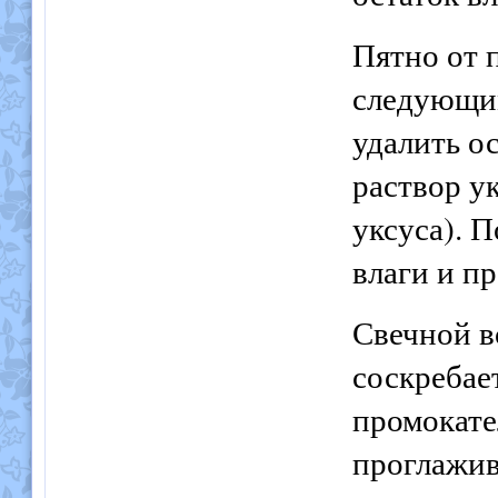
Пятно от 
следующим
удалить ос
раствор ук
уксуса). П
влаги и п
Свечной в
соскребае
промокате
проглажив