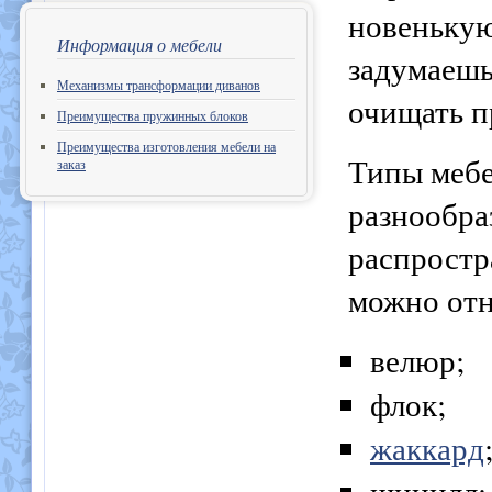
новенькую
Информация о мебели
задумаешьс
Механизмы трансформации диванов
очищать п
Преимущества пружинных блоков
Преимущества изготовления мебели на
Типы мебе
заказ
разнообра
распростр
можно отн
велюр;
флок;
жаккард
шинилл;