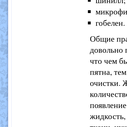
микрофи
гобелен.
Общие пра
довольно 
что чем б
пятна, те
очистки. 
количеств
появление
жидкость,
ткани, ну