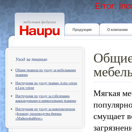
Error: In
мебельная фабрика
Продукция
О компании
Общие 
Уход за тканью
мебел
Общие правила по уходу за мебельными
тканями
Инструкция по уходу тканью Astra velour
и Lion velour
Мягкая ме
Инструкция по уходу за гобеленами,
жаккардовыми и шинилловыми тканями
популярно
Инструкция по уходу за микровелюром
смущает в
(флоком) производства фирмы
«Майкрофайберс»
загрязнен